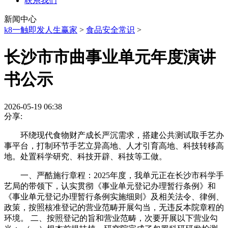
联系我们
新闻中心
k8一触即发人生赢家
>
食品安全常识
>
长沙市市曲事业单元年度演讲
书公示
2026-05-19 06:38
分享:
环绕现代食物财产成长严沉需求，搭建公共测试取手艺办
事平台，打制环节手艺立异高地、人才引育高地、科技转移高
地。处置科学研究、科技开辟、科技等工做。
一、严酷施行章程：2025年度，我单元正在长沙市科学手
艺局的带领下，认实贯彻《事业单元登记办理暂行条例》和
《事业单元登记办理暂行条例实施细则》及相关法令、律例、
政策，按照核准登记的营业范畴开展勾当，无违反本院章程的
环境。 二、按照登记的旨和营业范畴，次要开展以下营业勾