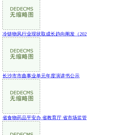
冷链物风行业现状取成长趋向阐发（202
长沙市市曲事业单元年度演讲书公示
省食物药品平安办 省教育厅 省市场监管