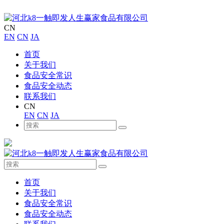
CN
EN
CN
JA
首页
关于我们
食品安全常识
食品安全动态
联系我们
CN
EN
CN
JA
首页
关于我们
食品安全常识
食品安全动态