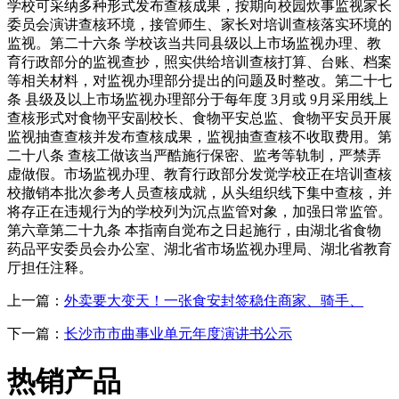
学校可采纳多种形式发布查核成果，按期向校园炊事监视家长
委员会演讲查核环境，接管师生、家长对培训查核落实环境的
监视。第二十六条 学校该当共同县级以上市场监视办理、教
育行政部分的监视查抄，照实供给培训查核打算、台账、档案
等相关材料，对监视办理部分提出的问题及时整改。第二十七
条 县级及以上市场监视办理部分于每年度 3月或 9月采用线上
查核形式对食物平安副校长、食物平安总监、食物平安员开展
监视抽查查核并发布查核成果，监视抽查查核不收取费用。第
二十八条 查核工做该当严酷施行保密、监考等轨制，严禁弄
虚做假。市场监视办理、教育行政部分发觉学校正在培训查核
校撤销本批次参考人员查核成就，从头组织线下集中查核，并
将存正在违规行为的学校列为沉点监管对象，加强日常监管。
第六章第二十九条 本指南自觉布之日起施行，由湖北省食物
药品平安委员会办公室、湖北省市场监视办理局、湖北省教育
厅担任注释。
上一篇：
外卖要大变天！一张食安封签稳住商家、骑手、
下一篇：
长沙市市曲事业单元年度演讲书公示
热销产品