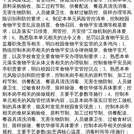
原料采购验收、加工过程节制、供餐配送、餐器具清洗消毒、
无害生物防制、人员健康卫生、食材过敏防控、留样办理等风
险识别和防控要求；4。制定本单元风险管控清单，控制校园
食物平安变乱应急措置、食物召回、食物平安逃溯等根基要
求，以及落实“日排查、周管控、月安排”工做机制的具体要
求；6。熟悉取本单元相关的法令义务、惩罚以及食物平安总
监履职免责等相关，明白校园食物平安监管的义务鸿沟；1。
熟练控制本岗亭相关的食物平安法令律例规章、食物平安尺
度，以及学校食堂主要食物平安办理轨制要求；2。熟悉本单
元落实食物平安从体义务相关的办理轨制，控制食物平安员岗
亭职责要求，明白校园日常食物平安管控沉点；3。熟悉本单
元风险识别和防控要求，控制本岗亭相关的原料节制、加工过
程节制、供餐配送、餐器具清洗消毒、无害生物防制、人员健
康卫生、过敏食材办理、留样操做、餐饮华侈等具体要求；控
制本岗亭相关的操做规程、主要手艺参数等施行；4。控制本
单元相关的风险管控清单内容，以及本岗亭落实日管控工做机
制的具体要求，能及时发觉并校园食安现患；1。控制本岗亭
相关的食材采购验收、原料节制、加工过程节制、供餐配送、
餐器具清洗消毒、无害生物防制、人员健康卫生、过敏食材识
别、留样操做、餐饮华侈等具体要求；控制本岗亭相关的操做
规程、主要手艺参数(如烹调核心温度、消毒时间等)等施行；