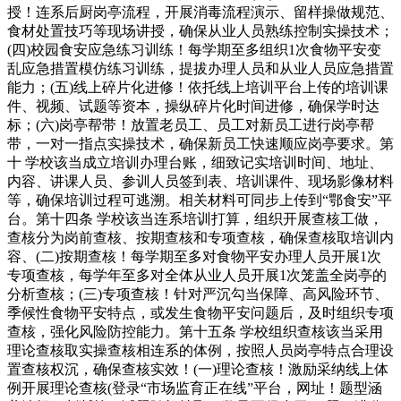
授！连系后厨岗亭流程，开展消毒流程演示、留样操做规范、
食材处置技巧等现场讲授，确保从业人员熟练控制实操技术；
(四)校园食安应急练习训练！每学期至多组织1次食物平安变
乱应急措置模仿练习训练，提拔办理人员和从业人员应急措置
能力；(五)线上碎片化进修！依托线上培训平台上传的培训课
件、视频、试题等资本，操纵碎片化时间进修，确保学时达
标；(六)岗亭帮带！放置老员工、员工对新员工进行岗亭帮
带，一对一指点实操技术，确保新员工快速顺应岗亭要求。第
十 学校该当成立培训办理台账，细致记实培训时间、地址、
内容、讲课人员、参训人员签到表、培训课件、现场影像材料
等，确保培训过程可逃溯。相关材料可同步上传到“鄂食安”平
台。第十四条 学校该当连系培训打算，组织开展查核工做，
查核分为岗前查核、按期查核和专项查核，确保查核取培训内
容、(二)按期查核！每学期至多对食物平安办理人员开展1次
专项查核，每学年至多对全体从业人员开展1次笼盖全岗亭的
分析查核；(三)专项查核！针对严沉勾当保障、高风险环节、
季候性食物平安特点，或发生食物平安问题后，及时组织专项
查核，强化风险防控能力。第十五条 学校组织查核该当采用
理论查核取实操查核相连系的体例，按照人员岗亭特点合理设
置查核权沉，确保查核实效！(一)理论查核！激励采纳线上体
例开展理论查核(登录“市场监育正在线”平台，网址！题型涵