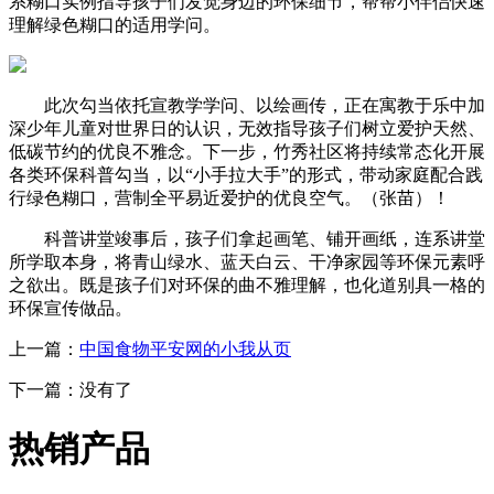
系糊口实例指导孩子们发觉身边的环保细节，帮帮小伴侣快速
理解绿色糊口的适用学问。
此次勾当依托宣教学学问、以绘画传，正在寓教于乐中加
深少年儿童对世界日的认识，无效指导孩子们树立爱护天然、
低碳节约的优良不雅念。下一步，竹秀社区将持续常态化开展
各类环保科普勾当，以“小手拉大手”的形式，带动家庭配合践
行绿色糊口，营制全平易近爱护的优良空气。（张苗）！
科普讲堂竣事后，孩子们拿起画笔、铺开画纸，连系讲堂
所学取本身，将青山绿水、蓝天白云、干净家园等环保元素呼
之欲出。既是孩子们对环保的曲不雅理解，也化道别具一格的
环保宣传做品。
上一篇：
中国食物平安网的小我从页
下一篇：没有了
热销产品