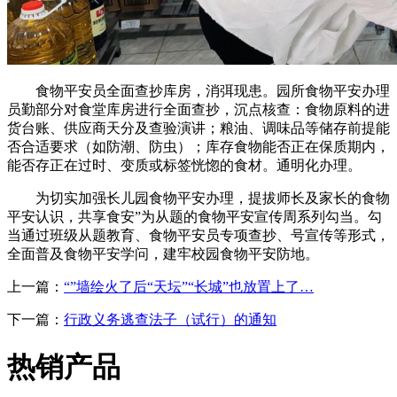
食物平安员全面查抄库房，消弭现患。园所食物平安办理
员勤部分对食堂库房进行全面查抄，沉点核查：食物原料的进
货台账、供应商天分及查验演讲；粮油、调味品等储存前提能
否合适要求（如防潮、防虫）；库存食物能否正在保质期内，
能否存正在过时、变质或标签恍惚的食材。通明化办理。
为切实加强长儿园食物平安办理，提拔师长及家长的食物
平安认识，共享食安”为从题的食物平安宣传周系列勾当。勾
当通过班级从题教育、食物平安员专项查抄、号宣传等形式，
全面普及食物平安学问，建牢校园食物平安防地。
上一篇：
“”墙绘火了后“天坛”“长城”也放置上了…
下一篇：
行政义务逃查法子（试行）的通知
热销产品