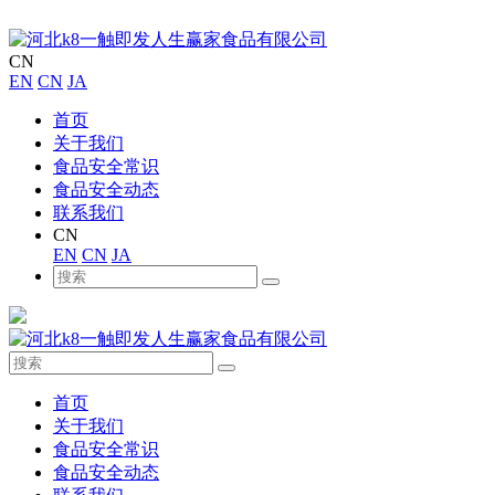
CN
EN
CN
JA
首页
关于我们
食品安全常识
食品安全动态
联系我们
CN
EN
CN
JA
首页
关于我们
食品安全常识
食品安全动态