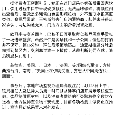
据消费者王密斯引见，她正在该门店采办奶茶后带回家饮
用，饮用过程中口中呈现硬质颗粒，无法品味碾碎。将颗粒倒
出查看后，发觉是多颗雪白色圆形颗粒物，外不雅取水银高度
类似。察觉异常后，王密斯前去门店沟通协商，却并未获得店
家承认，两边沟通无果，门店方面消费者报警处置。
欧冠半决赛首回合，巴黎圣日耳曼取拜仁慕尼黑联手贡献
了一场进球盛宴。虽然拜仁是客场挑和王子公园，但他们打的
并不保守。第16分钟，拜仁后场策动还击，迪亚斯推进分球后
前插到禁区内，奥利塞过渡一下横传，从裁判断判罚点球，随
后凯恩从罚射中。
菲律宾、美国、、日本、、法国、等7国结合军演，方针
曲指台海、南海，“美国正在伊朗受挫，妄想从中国周边找回
颜面”。
事务后，本地市场监视办理局高度注沉，4月28日上午，
该局担任人及法律人员第一时间赶赴涉事门店开展示场核查工
做。饮品制做原材料，以及消费者供给的可疑颗粒物全数封存
送检，全方位排查食物平安现患，目前各项检测工做仍正在推
进，查询拜访成果暂未对外发布。