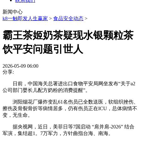
联系我们
新闻中心
k8一触即发人生赢家
>
食品安全动态
>
霸王茶姬奶茶疑现水银颗粒茶
饮平安问题引世人
2026-05-09 06:00
分享:
日前，中国海关总署进出口食物平安局网坐发布“关于a2
公司部门婴长儿配方奶粉的消费提醒”。
浏阳烟花厂爆炸变乱61名伤员已全数送医，软组织挫伤、
擦伤及骨裂骨折等病情居多，仍有伤员正在ICU，总体病情不
变，无生命。
据央视网，近日，美菲日等7国启动 “肩并肩-2026” 结合
军演，集结超1。7万军力，方针曲指台海、南海。