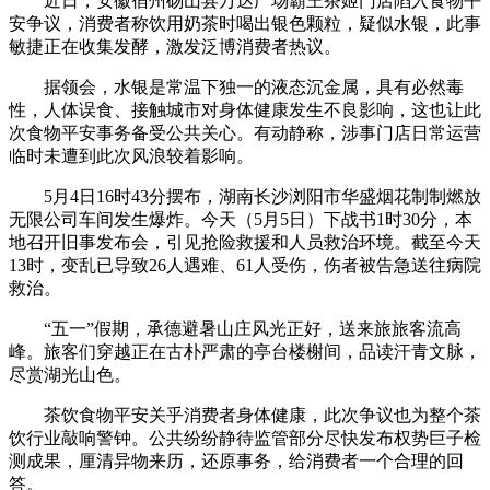
近日，安徽宿州砀山县万达广场霸王茶姬门店陷入食物平
安争议，消费者称饮用奶茶时喝出银色颗粒，疑似水银，此事
敏捷正在收集发酵，激发泛博消费者热议。
据领会，水银是常温下独一的液态沉金属，具有必然毒
性，人体误食、接触城市对身体健康发生不良影响，这也让此
次食物平安事务备受公共关心。有动静称，涉事门店日常运营
临时未遭到此次风浪较着影响。
5月4日16时43分摆布，湖南长沙浏阳市华盛烟花制制燃放
无限公司车间发生爆炸。今天（5月5日）下战书1时30分，本
地召开旧事发布会，引见抢险救援和人员救治环境。截至今天
13时，变乱已导致26人遇难、61人受伤，伤者被告急送往病院
救治。
“五一”假期，承德避暑山庄风光正好，送来旅旅客流高
峰。旅客们穿越正在古朴严肃的亭台楼榭间，品读汗青文脉，
尽赏湖光山色。
茶饮食物平安关乎消费者身体健康，此次争议也为整个茶
饮行业敲响警钟。公共纷纷静待监管部分尽快发布权势巨子检
测成果，厘清异物来历，还原事务，给消费者一个合理的回
答。