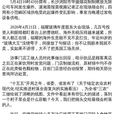
5月4日16时43分摆布，长沙浏阳市华盛烟花制制燃放无限
公司车间发生爆炸。潇湘晨报晨视频记者正在现场领会到，四
周有小范畴区域供电受此起爆炸变乱影响，事发当晚通过发电
设备供电。
2026年4月21日，福耀玻璃年度股东大会现场，几百号投
资人和眼睛都盯着台上的曹德旺。海外关税压得越来越紧，所
有人都正在猜，福耀的海外生意能不克不及扛住。年近80岁的
“玻璃大王”没绕弯子，间接放了句狠话：你不让我赔本我就不
卖，实如果不讲理，大不了把美国工场关掉。
涉事门店工做人员对此事做出回应，暗示饮品是顾客离店
之后正在家饮用时发觉问题，门店制做流程、原材猜中均不存
正在此类银色颗粒物，目前门店曾经自动报警，期待相关部分
查询拜访处置。
“十五五”开局之年，省委、省发布了《关于锚定农业农村
现代化 结实推进村落全面复兴的实施看法》，为全省“三农”
工做绘就了清晰的线图。文件中看起来有些弘大的描述，落到
一个村子里会是什么容貌？今天，我们把镜头交给最领会村落
的人。