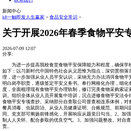
联系我们
新闻中心
k8一触即发人生赢家
>
食品安全常识
>
关于开展2026年春季食物平安
2026-07-09 12:07
分享:
为进一步提高我校食堂食物平安保障能力和程度，确保学校食
如下：以习新时代中国特色社会从义思惟为指点，深切贯彻落
理，进一步加强从业人员平安认识，采纳无力办法消弭食物平
明白岗亭职责，逐级签定平安义务书。奉行网格化办理，细化
度，全面梳理现有食物平安办理轨制，修订完美食物采购索证
训。组织全体从业人员开展集中培训，沉点进修食物平安法令
食物平安专项查抄。采纳部分自查取公司督查相连系体例，对
餐具消毒、虫鼠防治、从业人员健康证明、台账规范、前期问
同。党支部可阐扬前锋感化，开展响应从题党日勾当。2。加
制人人关怀、配合参取的优良空气。3。加强问题整改。对自
责。