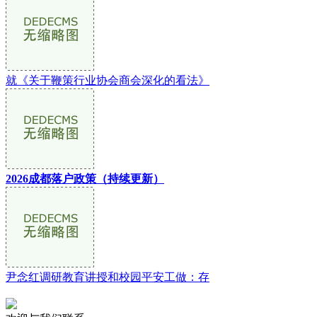
就《关于鞭策行业协会商会深化的看法》
2026成都落户政策（持续更新）
尹念红调研教育讲授和校园平安工做：存