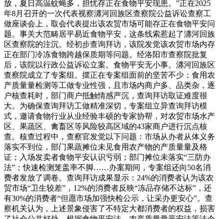
放，夏日高温蚊蝇多，担忧存正在食物平安现患。”正在2025
年8月召开的一次代表视察瀍河回族区查察院公益诉讼查察工
做座谈会上，取会代表提出该农贸市场可能存正在食物平安问
题。事关大范畴居平易近食物平安，这条线索惹起了瀍河回族
区查察院的注沉。经初步查询拜访，该院发觉该农贸市场内存
正在部门冷冻食物跨越保质期等问题。经洛阳市查察院批复
后，该院以行政公益诉讼立案。食物平安无小事。瀍河回族区
查察院成立了专案组。摆正在专案组面前的坚苦不少：食用农
产质量量检测等工做专业性强，且市场内商户多、品类杂，逐
户核查耗时，部门商户抵触情感严沉，查询拜访取证难度很
大。为确保查询拜访工做精准深切，专案组立异查询拜访模
式，邀请食物行业从业经验丰硕的专家协帮，对农贸市场水产
区、果蔬区、禽畜区等风险较高区域的43家商户进行沉点核
查。核查过程中，查察官发觉以下问题：市场从办者从体义务
落实不到位，部门果蔬摊位未见食用农产物的产质量量及格
证；入场发卖者食物平安认识亏弱；部门摊位未落实“三防办
法”；快速检测笼盖率不脚……办案期间，专案组还向50名消
费者发放了调卷。查询拜访成果显示：24%的消费者认为该农
贸市场“卫生较差”，12%的消费者反映“冻品存储不达标”，还
有30%的消费者“但愿市场加强快检公示，让采办更安心”。查
察机关认为，上述景象侵害了不特定大都消费者的权益，损害
了社会公共好处。根据食物平安法、农产质量量平安法等法令