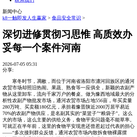
联系我们
新闻中心
k8一触即发人生赢家
>
食品安全常识
>
深切进修贯彻习思惟 高质效办
妥每一个案件河南
2026-07-05 05:31
分享:
寒冬时节，凋敝，而位于河南省洛阳市瀍河回族区的通河
农贸市场却照旧热闹。果蔬、熟食等一应俱全，新颖的农副产
物从这里卸车，流向千家万户的餐桌。做为豫西地域最大的分
析性农副产物批发市场，通河农贸市场占地556亩，年买卖量
280万吨、买卖额180亿元，承担着豫晋陕近2000万居平易近
70%的农副产物供应，是名副其实的“菜篮子”“粮袋子”。这么
大的市场，这么主要的供给义务，食物平安问题毫不能草率。
可就正在半年前，这里的食物平安现患还曾惹起过代表的担心
——“多次接到群众反馈，通河农贸市场内散拆食物裸露摆