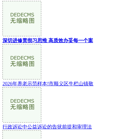
深切进修贯彻习思惟 高质效办妥每一个案
2026年养老示范样本!市顺义区牛栏山镇敬
行政诉讼中公益诉讼的告状前提和审理法