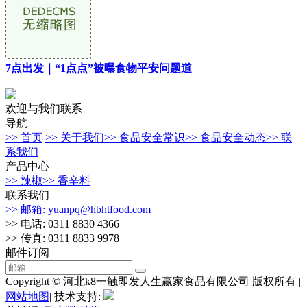
7点出发｜“1点点”被曝食物平安问题道
欢迎与我们联系
导航
>> 首页
>> 关于我们
>> 食品安全常识
>> 食品安全动态
>> 联
系我们
产品中心
>> 辣椒
>> 香辛料
联系我们
>> 邮箱: yuanpq@hbhtfood.com
>> 电话: 0311 8830 4366
>> 传真: 0311 8833 9978
邮件订阅
Copyright © 河北k8一触即发人生赢家食品有限公司 版权所有 |
网站地图
| 技术支持: