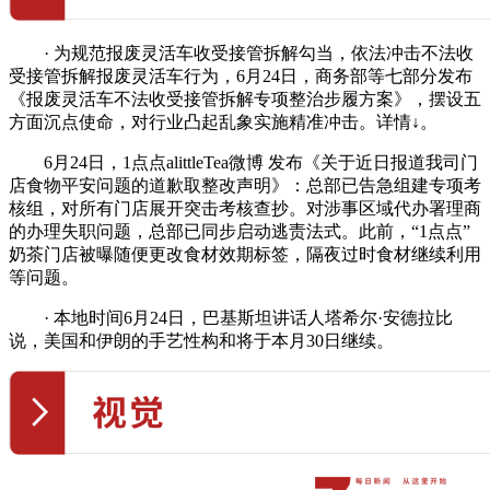
· 为规范报废灵活车收受接管拆解勾当，依法冲击不法收
受接管拆解报废灵活车行为，6月24日，商务部等七部分发布
《报废灵活车不法收受接管拆解专项整治步履方案》，摆设五
方面沉点使命，对行业凸起乱象实施精准冲击。详情↓。
6月24日，1点点alittleTea微博 发布《关于近日报道我司门
店食物平安问题的道歉取整改声明》：总部已告急组建专项考
核组，对所有门店展开突击考核查抄。对涉事区域代办署理商
的办理失职问题，总部已同步启动逃责法式。此前，“1点点”
奶茶门店被曝随便更改食材效期标签，隔夜过时食材继续利用
等问题。
· 本地时间6月24日，巴基斯坦讲话人塔希尔·安德拉比
说，美国和伊朗的手艺性构和将于本月30日继续。