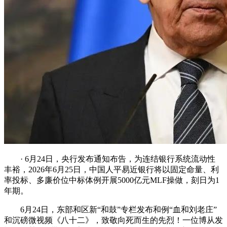
· 6月24日，央行发布通知布告，为连结银行系统流动性
丰裕，2026年6月25日，中国人平易近银行将以固定命量、利
率投标、多廉价位中标体例开展5000亿元MLF操做，刻日为1
年期。
6月24日，东部和区新“和鼓”专栏发布和例“血和刘老庄”
和沉磅微视频《八十二》，致敬向死而生的先烈！一位博从发