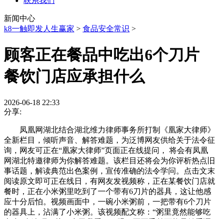
联系我们
新闻中心
k8一触即发人生赢家
>
食品安全常识
>
顾客正在餐品中吃出6个刀片
餐饮门店应承担什么
2026-06-18 22:33
分享:
凤凰网湖北结合湖北维力律师事务所打制《凰家大律师》
全新栏目，倾听声音、解答难题，为泛博网友供给关于法令征
询，网友可正在“凰家大律师”页面正在线提问， 将会有凤凰
网湖北特邀律师为你解答难题。该栏目还将会为你评析热点旧
事话题，解读典范出色案例，宣传准确的法令学问。点击文末
阅读原文即可正在线日，有网友发视频称，正在某餐饮门店就
餐时，正在小米粥里吃到了一个带有6刀片的器具，这让他感
应十分后怕。视频画面中，一碗小米粥前，一把带有6个刀片
的器具上，沾满了小米粥。该视频配文称：“粥里竟然能够吃