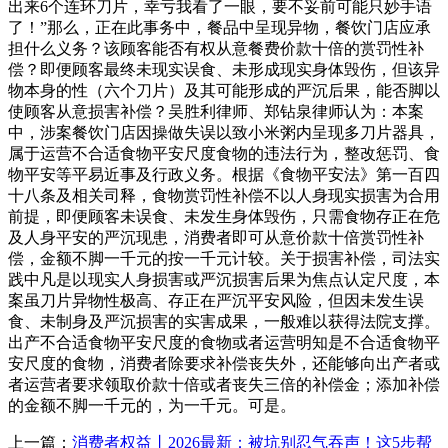
出来6个连环刀片，幸亏我看了一眼，要不妥前可能只妙手语
了！”那么，正在此事务中，餐品中呈现异物，餐饮门店应承
担什么义务？该顾客能否有权从意餐费价款十倍的赏罚性补
偿？即便顾客最终未现实误食、未形成现实身体毁伤，但该异
物本身的性（六个刀片）及其可能形成的严沉后果，能否脚以
使顾客从意损害补偿？吴胜利律师、郑钻泉律师认为：本案
中，涉案餐饮门店因操做失误以致小米粥内呈现多刀片器具，
属于运营不合适食物平安尺度食物的违法行为，整改惩罚、食
物平安等平易近事及行政义务。根据《食物平安法》第一百四
十八条及相关司释，食物赏罚性补偿不以人身现实损害为合用
前提，即便顾客未误食、未发生身体毁伤，只需食物存正在危
及人身平安的严沉现患，消费者即可从意价款十倍赏罚性补
偿，金额不脚一千元的按一千元计较。关于损害补偿，司法实
践中凡是以现实人身损害或严沉损害后果为焦点认定尺度，本
案虽刀片异物性极高、存正在严沉平安风险，但因未发生误
食、未制身及严沉损害的实害成果，一般难以获得法院支撑。
出产不合适食物平安尺度的食物或者运营明知是不合适食物平
安尺度的食物，消费者除要求补偿丧失外，还能够向出产者或
者运营者要求领取价款十倍或者丧失三倍的补偿金；添加补偿
的金额不脚一千元的，为一千元。可是。
上一篇：
消费者权益丨2026最新：被坑别忍气吞声！这5步帮