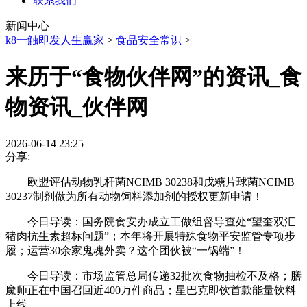
联系我们
新闻中心
k8一触即发人生赢家
>
食品安全常识
>
来历于“食物伙伴网”的资讯_食
物资讯_伙伴网
2026-06-14 23:25
分享:
欧盟评估动物乳杆菌NCIMB 30238和戊糖片球菌NCIMB
30237制剂做为所有动物饲料添加剂的授权更新申请！
今日导读：国务院食安办成立工做组督导查处“望奎双汇
猪肉抗生素超标问题”；本年将开展特殊食物平安监管专项步
履；运营30余家鬼魂外卖？这个团伙被“一锅端”！
今日导读：市场监管总局传递32批次食物抽检不及格；膳
魔师正在中国召回近400万件商品；星巴克即饮首款能量饮料
上线。