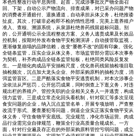
本色性整改行动平息舆情、起首，完成涉事批次产物全面召
回、下架，自动公示产物流向、排查成果，对已采办问题产物
的消费者开通赔付、退换通道，自动承担从体义务，杜绝推诿
扯皮。其次，打破非必检即不检的惰性思维，完美上逛养殖户
准入、查核、溯源系统，从泉源杜绝兽药残留超标问题。别
的，公开通明公示全流程整改方案、义务人逃责成果及长效品
控机制，按期对外发布食物平安检测演讲，自动接管取监视，
逐渐修复崩塌的品牌信赖，改变“屡教不改”的固有印象。强化
全链条监管，压实企业从体义务。市场监管部分需以本次事务
为契机，补齐肉成品全链条监管短板，杜绝同类风险反复发
生。一是细化肉成品平安抽检尺度，优化兽药残留抽检项目取
抽检频次，沉点加大龙头企业、外部采购原料的抽检力度，消
弭监管盲区。二是严酷落实食物平安逃责机制，对本次涉事企
业依法从严惩罚，公开惩罚成果，同时倒查上下逛义务，对违
规出栏的养殖户、管控失职的企业相关义务人一并逃责，构成
强力监管。三是成立常态化回头看机制，针对双汇等多次呈现
食安问题的企业，纳入沉点监管名单，开展专项放哨，严查整
改流于形式、屡查屡犯等问题，倒逼企业实正落实食物平安从
体义务，守住食物平安底线。完业规范，净化市场运营。肉成
品行业需完业自律规范，鞭策全行业高质量合规成长。一方
面，针对行业遍及存正在的外部采购原料管控亏弱问题，成立
行业共享溯源平台，实现加工全流程可逃溯，从行业层面降低