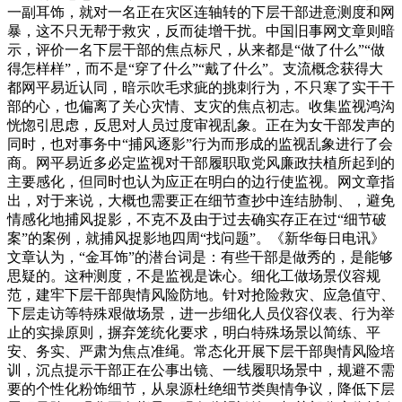
一副耳饰，就对一名正在灾区连轴转的下层干部进意测度和网
暴，这不只无帮于救灾，反而徒增干扰。中国旧事网文章则暗
示，评价一名下层干部的焦点标尺，从来都是“做了什么”“做
得怎样样”，而不是“穿了什么”“戴了什么”。支流概念获得大
都网平易近认同，暗示吹毛求疵的挑刺行为，不只寒了实干干
部的心，也偏离了关心灾情、支灾的焦点初志。收集监视鸿沟
恍惚引思虑，反思对人员过度审视乱象。正在为女干部发声的
同时，也对事务中“捕风逐影”行为而形成的监视乱象进行了会
商。网平易近多必定监视对干部履职取党风廉政扶植所起到的
主要感化，但同时也认为应正在明白的边行使监视。网文章指
出，对于来说，大概也需要正在细节查抄中连结胁制、，避免
情感化地捕风捉影，不克不及由于过去确实存正在过“细节破
案”的案例，就捕风捉影地四周“找问题”。《新华每日电讯》
文章认为，“金耳饰”的潜台词是：有些干部是做秀的，是能够
思疑的。这种测度，不是监视是诛心。细化工做场景仪容规
范，建牢下层干部舆情风险防地。针对抢险救灾、应急值守、
下层走访等特殊艰做场景，进一步细化人员仪容仪表、行为举
止的实操原则，摒弃笼统化要求，明白特殊场景以简练、平
安、务实、严肃为焦点准绳。常态化开展下层干部舆情风险培
训，沉点提示干部正在公事出镜、一线履职场景中，规避不需
要的个性化粉饰细节，从泉源杜绝细节类舆情争议，降低下层