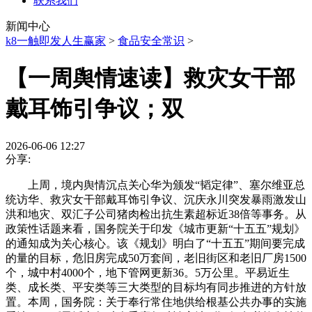
联系我们
新闻中心
k8一触即发人生赢家
>
食品安全常识
>
【一周舆情速读】救灾女干部
戴耳饰引争议；双
2026-06-06 12:27
分享:
上周，境内舆情沉点关心华为颁发“韬定律”、塞尔维亚总
统访华、救灾女干部戴耳饰引争议、沉庆永川突发暴雨激发山
洪和地灾、双汇子公司猪肉检出抗生素超标近38倍等事务。从
政策性话题来看，国务院关于印发《城市更新“十五五”规划》
的通知成为关心核心。该《规划》明白了“十五五”期间要完成
的量的目标，危旧房完成50万套间，老旧街区和老旧厂房1500
个，城中村4000个，地下管网更新36。5万公里。平易近生
类、成长类、平安类等三大类型的目标均有同步推进的方针放
置。本周，国务院：关于奉行常住地供给根基公共办事的实施