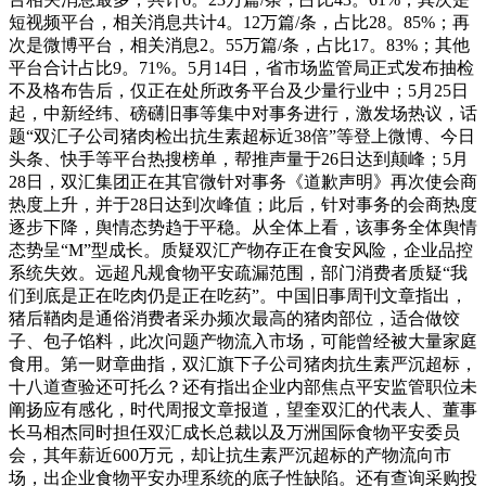
短视频平台，相关消息共计4。12万篇/条，占比28。85%；再
次是微博平台，相关消息2。55万篇/条，占比17。83%；其他
平台合计占比9。71%。5月14日，省市场监管局正式发布抽检
不及格布告后，仅正在处所政务平台及少量行业中；5月25日
起，中新经纬、磅礴旧事等集中对事务进行，激发场热议，话
题“双汇子公司猪肉检出抗生素超标近38倍”等登上微博、今日
头条、快手等平台热搜榜单，帮推声量于26日达到颠峰；5月
28日，双汇集团正在其官微针对事务《道歉声明》再次使会商
热度上升，并于28日达到次峰值；此后，针对事务的会商热度
逐步下降，舆情态势趋于平稳。从全体上看，该事务全体舆情
态势呈“M”型成长。质疑双汇产物存正在食安风险，企业品控
系统失效。远超凡规食物平安疏漏范围，部门消费者质疑“我
们到底是正在吃肉仍是正在吃药”。中国旧事周刊文章指出，
猪后鞧肉是通俗消费者采办频次最高的猪肉部位，适合做饺
子、包子馅料，此次问题产物流入市场，可能曾经被大量家庭
食用。第一财章曲指，双汇旗下子公司猪肉抗生素严沉超标，
十八道查验还可托么？还有指出企业内部焦点平安监管职位未
阐扬应有感化，时代周报文章报道，望奎双汇的代表人、董事
长马相杰同时担任双汇成长总裁以及万洲国际食物平安委员
会，其年薪近600万元，却让抗生素严沉超标的产物流向市
场，出企业食物平安办理系统的底子性缺陷。还有查询采购投