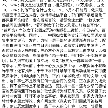
25。67%；再次是短视频平台，相关消息1。08万篇/条，占比
10。38%；其他平台合计占比7。1%。5月25日前后，救灾现
场画面率先正在抖音、微博等社媒平台，部门网平易近聚焦干
部佩带耳饰细节，发布质疑言论，话题快速发酵，“救灾女干
部戴耳饰遭网暴”、“看不到女干部救灾累哑却盯着金耳饰”、
“戴耳饰引争议女干部回应恶评”接踵登上微博、今日头条、百
度等平台热榜。同时，、、中国妇女报等支流正在负面迸发后
集中发文评论，发声、力挺下层干部的论调逐渐占领从导，配
合帮推舆情声量正在当日达到颠峰；跟着支流的集中发声，全
面质疑言论大幅削减，关心核心逐步回归救灾工做本身，话题
会商度持续走低，舆情态势也趋于平稳。部门关心干部救灾履
职，认为细节彰显工做立场。针对“救灾女干部戴耳饰”一事，
有暗示，灾情当前，干部应心投入救灾工做，不该保留小我粉
饰细节；还有指出，干部正在特殊场景下需自动规避一切可能
激发争议、影响抽象的行为。正如《羊城晚报》评论文章中指
出，这件事也不是没有任何一点会商的空间。正在救灾的场景
里，摘下金耳饰是不是更合适、更协调一些？还有少部门极端
言论无据猜测耳饰价值并取贪腐行为相联系关系。权势巨子发
声对冲负面，呼吁不该使当事者。事务发酵后，多家支流集中
针对事务颁发评论，央广网文章《救灾女干部因戴耳饰被网
暴，别让恶意测度寒了一线干事人的心》称，仅凭一段视频、