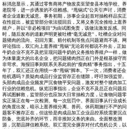
标消息显示，其通过零售商将产物发卖至望奎县本地学校、养
老院等，进一步诱发的不信赖感。“甩锅式”公关引声讨，消费
者企业道歉无诚意。事务初期，涉事企业起首对抽检样品实正
在性提出，被监管部分依法驳回后，又将义务完全推给上逛养
殖户，并以“非必检项目”为由试图免责，该做法激发反感。同
时，随后发布的道歉声明更被吐槽“毫无诚意”，吐槽企业对问
题猪肉的流向、召回方案、赔付机制等焦点问题避而不谈。网
评论指出，双汇向上逛养殖“甩锅”无论若何都说不外去，正如
牛奶企业不克不及把呈现问题牛奶的义务推给养殖户一样，做
为体量庞大的出名企业，把问题猪肉挡正在门外是根基操守而
非苛求。海报旧事则联系关系此前的“瘦肉精”事务指出，十五
年了，双汇还正在用统一本“甩锅”脚本。下一次，消费者还会
给机遇吗？质疑肉成品行业监管存正在缝隙，呼吁加强监管。
头部肉成品企业频发严沉食物平安问题，激发对整个猪肉加工
行业的信赖危机。纵览旧事指出，企业不克不及总正在问题后
再试图解救，监管部分也应加大日常抽检力度，让食物问题零
实正落正在每一次检测、每一次惩罚中。界面旧事从行业成长
的角度出发，暗示上逛养殖分离、兽药、休药期施行不严的问
题客不雅存正在，但这恰是肉成品加工企业品控系统需要沉点
防备、兜底补齐的环节，而非推卸义务的来由。全面整改溯
源，沉塑品牌信赖系统。双汇需完全摒弃对付式危机公关，以