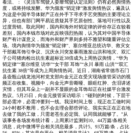
看法、：《灵活车驾驶人委靡驾驶认定法则》仍有必然舆情热
度，或将持续发酵。华为颁发“韬定律”激发舆情热议，遍及认
为这是中国半导体财产正在外手下寻求手艺突围的主要理论立
异，但也有部门网平易近质疑其手艺原创性、落地可行性以及
过度营销。取此同时，国内和海外对韬定律的评价存正在较着
差别，国内本钱市场对此反映强烈热闹，认为其对中国半导体
财产有计谋意义，而海外和财产界则多持不雅望和隆重评估立
场。境内舆情华为颁发“韬定律”、塞尔维亚总统访华、救灾女
干部戴耳饰引争议、沉庆永川突发暴雨激发山洪和地灾、双汇
子公司猪肉检出抗生素超标近38倍成为上周热议舆情，“华为
韬定律”“塞尔维亚 访华”“女干部 耳饰”“永川 暴雨 山洪”“双汇
抗生素 38倍”等成为上周舆情热词。近日，湖南省常德市石门
县壶瓶山镇龙池河村党支部向金元正在受灾现场接管采访的视
频正在收集。视频中，向金元声音嘶哑、眼眶红肿、含泪讲述
灾情，但其耳朵上一副并不显眼的金耳饰却正在社媒平台激发
热议。5月25日，向金元接管采访暗示：“碰到的时候，下层干
部必需冲，必需冲要到一线。我没时间上彀，现正在工做时间
24小时都不敷用，也不会去理会那些评论。我实实正在正在地
去做了我的工做，只需老苍生必定我、认同我就能够了。”从
该事务各场发布统计看，上周累计监测到10。44万篇/条相关
消息，此中微博平台相关消息最多，共计5。93万篇/条，占比
56。85%；其次是自平台，相关消息共计2。68万篇/条，占比