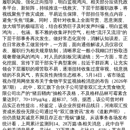
履职风险。强化正向指导，明白监视鸿沟。相关部分应依托政
务平台、新矩阵，持续推送一线救灾、下层干部履职故事，将
视线聚焦于救灾成效、平易近生保障、干部担任等焦点内容，
避免“失焦”现象。同时，需针对收集上全面苛责、恶意测度、
放大细节的极端言论，结合权势巨子及时发声纠偏，明白监视
鸿沟，、包涵、客不雅的收集评判空气，杜绝“流汗又流泪”的
下层干部事务再次发生。做好常态化宣传，消解认知误差。正
在日常政务工做宣传中，一方面，面向通俗解读人员仪容仪
表、履职行为相关规章轨制，清晰界定一般小我糊口打扮取违
规奢靡做风的鸿沟，对人员的刻板完满滤镜；另一方面，常态
化挖掘、宣传下层干部实干典型案例，拉近干群距离，让充实
领会下层履职的艰苦取不易，逐渐扭转收集过度审视、锐意挑
错的不良风气，夯实良性舆情生态根本。5月14日，省市场监
视办理局网坐发布关于食物平安监视抽检消息的布告（2026年
第7期），此中，双汇旗下合伙子公司望奎双汇北大荒食物无
限公司出产的“猪后鞧肉”抽检不及格，不及格样品林可霉素含
量达到7。70×10³μg/kg，超标37。5倍。据悉，该公司曾对样
品实正在性提出，经鉴定，该企业所提样品线日，河南双汇投
资成长股份无限公司通过号“双汇微资讯”发布《道歉声明》，
但仍质疑其诚意不脚且存正在“甩锅”嫌疑。从该事务各场发布
统计看，上周累计监测到14。28万篇/条相关消息，此中自平
台相关消息最多，共计6。23万篇/条，占比43。61%；其次是