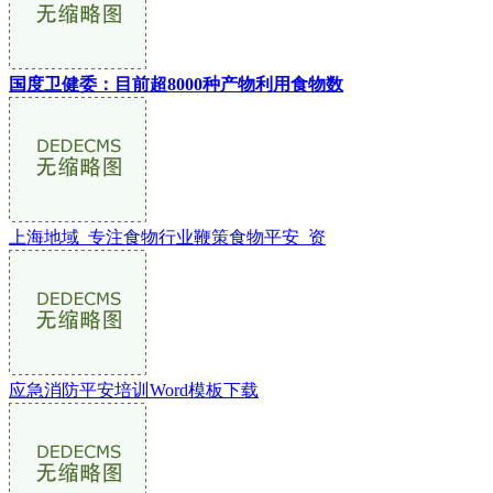
国度卫健委：目前超8000种产物利用食物数
上海地域_专注食物行业鞭策食物平安_资
应急消防平安培训Word模板下载