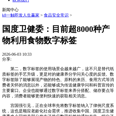
联系我们
新闻中心
k8一触即发人生赢家
>
食品安全常识
>
国度卫健委：目前超8000种产
物利用食物数字标签
2026-06-03 10:33
分享:
第二，数字标签的使用场景会越来越广，这不只是替代纸
质标签的手艺升级，更是对的健康养分学问关心度的反馈。数
字标签除了能够展现产物的特色、原料的来历、食用方式等消
费者关怀的消息以外，还能够成为传送健康学问和科普宣传的
主要窗口。企业也能够通过数字标签来养分搭配、储存要点等
内容，消费者能够更便利快速的获取相关消息。
宫国强引见，正在全球率先将数字标签纳入了律例尺度系
统，这也是顺应老龄化社会需求，推进收集中国、国度卫生健