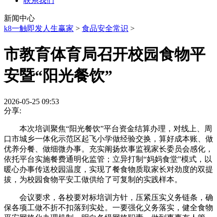
联系我们
新闻中心
k8一触即发人生赢家
>
食品安全常识
>
市教育体育局召开校园食物平
安暨“阳光餐饮”
2026-05-25 09:53
分享:
本次培训聚焦“阳光餐饮”平台资金结算办理，对线上、周
口市城乡一体化示范区起飞小学做经验交换，算好成本账、做
优养分餐、做细微办事。充实阐扬炊事监视家长委员会感化，
依托平台实施餐费通明化监管；立异打制“妈妈食堂”模式，以
暖心办事传送校园温度，实现了餐食物质取家长对劲度的双提
拔，为校园食物平安工做供给了可复制的实践样本。
会议要求，各校要对标培训方针，压紧压实义务链条，确
保各项工做不折不扣落到实处。一要强化义务落实，健全食物