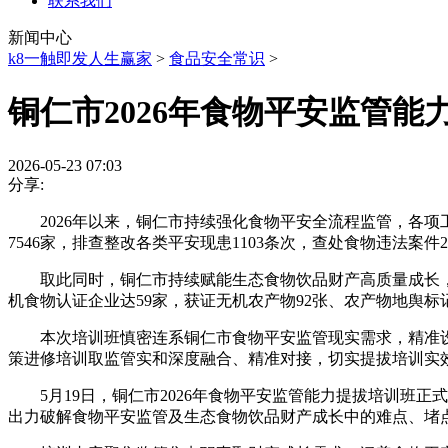
联系我们
新闻中心
k8一触即发人生赢家
>
食品安全常识
>
铜仁市2026年食物平安监管能
2026-05-23 07:03
分享:
2026年以来，铜仁市持续强化食物平安全流程监管，各项工做
7546家，排查整改各类平安现患1103条次，查处食物违法案件2
取此同时，铜仁市持续赋能生态食物饮品财产高质量成长，实施
机食物认证企业达59家，获证无机农产物92张、农产物地舆标
本次培训班慎密连系铜仁市食物平安监管现实需求，精准设置
策进修培训取监管实和深度融合、精准对接，切实提拔培训实
5月19日，铜仁市2026年食物平安监管能力提拔培训班正
出力破解食物平安监管及生态食物饮品财产成长中的难点、堵