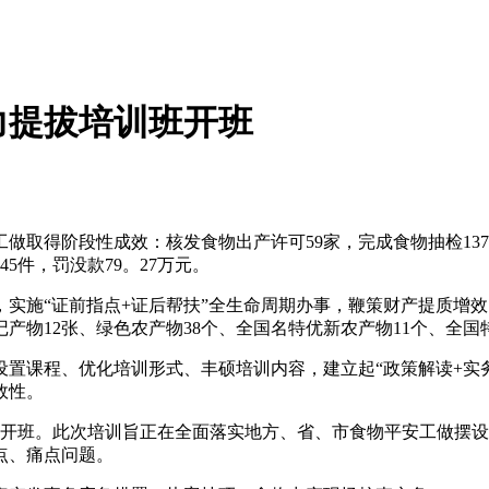
力提拔培训班开班
取得阶段性成效：核发食物出产许可59家，完成食物抽检1378
45件，罚没款79。27万元。
“证前指点+证后帮扶”全生命周期办事，鞭策财产提质增效。目
记产物12张、绿色农产物38个、全国名特优新农产物11个、全
课程、优化培训形式、丰硕培训内容，建立起“政策解读+实务讲
效性。
式开班。此次培训旨正在全面落实地方、省、市食物平安工做摆
点、痛点问题。