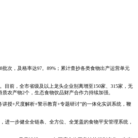
批次，及格率达97。89%；累计查抄各类食物出产运营单元
前，全市省级及以上龙头企业别离增至150家、315家，无
国特质农产物2个，生态食物饮品财产合作力持续加强。
授+尺度解析+警示教育+专题研讨”的一体化实训系统，鞭
设，进一步健全全链条、全方位、全笼盖的食物平安管理系统，