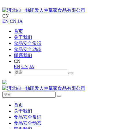
CN
EN
CN
JA
首页
关于我们
食品安全常识
食品安全动态
联系我们
CN
EN
CN
JA
首页
关于我们
食品安全常识
食品安全动态