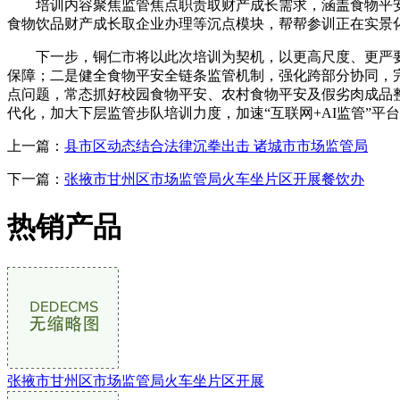
培训内容聚焦监管焦点职责取财产成长需求，涵盖食物平安突发事
食物饮品财产成长取企业办理等沉点模块，帮帮参训正在实景
下一步，铜仁市将以此次培训为契机，以更高尺度、更严要
保障；二是健全食物平安全链条监管机制，强化跨部分协同，
点问题，常态抓好校园食物平安、农村食物平安及假劣肉成品
代化，加大下层监管步队培训力度，加速“互联网+AI监管”平
上一篇：
县市区动态结合法律沉拳出击 诸城市市场监管局
下一篇：
张掖市甘州区市场监管局火车坐片区开展餐饮办
热销产品
张掖市甘州区市场监管局火车坐片区开展