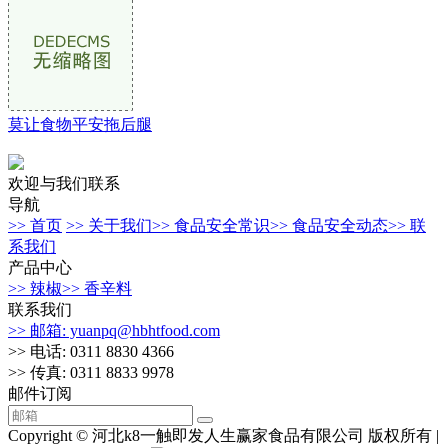
莫让食物平安拖后腿
欢迎与我们联系
导航
>> 首页
>> 关于我们
>> 食品安全常识
>> 食品安全动态
>> 联
系我们
产品中心
>> 辣椒
>> 香辛料
联系我们
>> 邮箱: yuanpq@hbhtfood.com
>> 电话: 0311 8830 4366
>> 传真: 0311 8833 9978
邮件订阅
Copyright © 河北k8一触即发人生赢家食品有限公司 版权所有 |