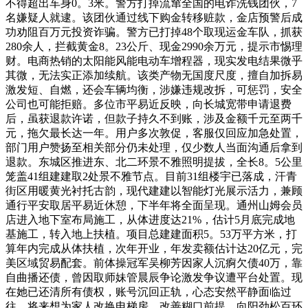
不得超出车身0。3米。警方打掉流窜全国的电诈洗钱团伙，7
名嫌疑人就逮。该团伙通过线下购金转移赃款，金店预警后成
功劝阻百万元投资诈骗。警方已打掉48个取现运金车队，抓获
280余人，拦截黄金8。23公斤、现金2990余万元，提示市惕理
财。电商热销的太阳能风能电动车增程器，现实发电结果微乎
其微，无法实正添加续航。该类产物无国度尺度，擅自加拆易
激发短、自燃，还会车辆均衡，涉嫌违规改拆，可惩罚，安全
公司也可能拒赔。多位市平易近反映，向长城宽带申请退费
后，虽获退款许诺，但款子持久不到账，涉及金额千元至两千
元，拖欠最长达一年。用户多次敦促，客服仅回应加急处置，
部门用户赞扬至相关部分仍未处理，仅少数人当面沟通后拿到
退款。东城区推进东、北二环景不雅照明提拔，全长8。5公里
笼盖41组建建取2处景不雅节点。目前31组楼宇已落成，汗青
街区用暖黄光衬托古韵，现代建建以智能灯光展示活力，兼顾
通行平安取居平易近休憩，下半年将全面呈现。通州山姆会员
店进入地下室布局施工，从体进度达21%，估计5月底完成地
基施工，转入地上扶植。项目总建建面积5。53万平方米，打
算年内完成从体扶植，次年开业，年发卖额估计达20亿元，完
美区域贸易配套。前体操冠军吴柳芳因家人沉痾欠债40万，靠
自曲播还债，曾因取师妹管晨辰争论激发争议遭平台处置。现
在她已还清所有债权，账号沉回正轨，心态安然平静面临过
往，将来想为家人改换电梯房，改善糊口前提。向阳劲松百环