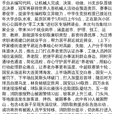
手自从编写代码，让机械人完成、决策、动做。16支步队晋级
总决赛，冠军将获得世界人形机械人活动会预选资历。赛事以
赛促学，提拔学生编程取立异能力，中学生竞技程度已接近往
年大学步队水准。延庆区将于5月8日上午9点，正在新兴小区
街心公园举办“零工大集”进社区专场聘请会。本次勾当集结33
家企业，带来363个就业岗亭，涵盖超市、护理、技工、运
营、教师、新能源等全职取兼职类型，薪资待遇优厚，为泛博
求职者搭建口的就业平台，帮力居平易近就近择业。（上下）
呼家楼街道便平易近办事核心针对高龄、失能、人户分手等特
殊退休人员，推出上门打点养老资历认证办事，工做人员跨区
域往返病院、养老院，把便平易近办事送到群众身边。同时开
通绿色通道，简化流程，存心守护居平易近“养老钱”，用贴心
行动处理群众痛点，让养老办事更有温度。中超联赛第十轮，
国安从场送和大连英博海发。上半场两边互交白卷，国安一人
被罚下。下半场拉莫斯头球破门，打入加盟后首球，随后对方
球员自摆乌龙，林良铭锁定胜局，国安以3-0取胜，四万余名
球迷现场帮威，球队展示出顽强斗志取团队凝结力。五一假
期，消防接报野山被困警情32起，较客岁上升三成。门头沟、
等地接连发生旅客迷、摔伤、被困事务，此中有10人被困野
山，包含4名孩子呈现失温症状。消防取救援步队告急出动，
成功将所有被困人员平安转移。消防部分提示，切勿私行进入