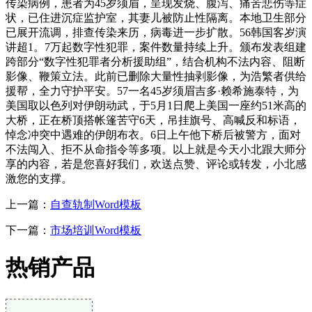
传染病例，患者为45岁须眉，呈现发烧、腹泻、痛苦悲伤等症
状，已住进沉症监护室，其妻儿被防止性隔离。本地卫生部分
已展开流调，排查传染来历，病毒进一步扩散。56韩国客岁演
讲超1。7万起数字性犯罪，案件数量持续上升。颁布发表组建
跨部分“数字性犯罪者分析援助组”，结合机构不法内容、阻断
影像、鞭策立法。此前已删除大量性抽剥影像，为浩繁者供给
援帮，全力守护平安。57一名45岁须眉吉多·赖希施泰特，为
美国取以色列对伊朗动武，于5月1日爬上美国一座约51米高的
大桥，正在桥顶搭帐篷苦守6天，吊挂旗号、高喊反和标语，
悼念冲突中遇难的伊朗布衣。6日上午他下桥后被警方，面对
不法闯入、拒不从命指令等多项。以上就是今天小北跟大师分
享的内容，若是您喜好我们，欢送点赞、评论或转发，小北感
激您的支撑。
上一篇：
自查轨制Word模板
下一篇：
市场培训Word模板
热销产品