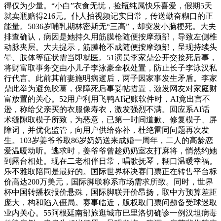
得仅为少量。“小白”衣食无忧，捡瓶纯属快乐喜爱，假期5天
就卖瓶赔得216元。仆人拍视频记实日常，传送勤奋糊口的正
能量。5036岁哺乳期林密斯无“三高”，却突发小脑梗死。大夫
排查确认，病因是她持久用筋膜枪随便按摩颈部，导致左侧椎
动脉夹层。大夫提示，筋膜枪不成随便按摩颈部，呈现持续头
晕、肢体等症状需当即就医。51演员李家鼎公开交接死后事，
将财富取事务交由小儿子李泳豪全权处置，防止长子李泳汉私
行代言。此前其前妻施明病逝后，两子因家事发生矛盾。李家
鼎此举为避免胶葛，保障死后事妥帖措置，激发网友对家庭财
富放置的关心。52用户利用飞鸭AI记账软件时，AI竟出言不
逊，称给父亲买的衣服像寿衣，激发强烈不满。回应系AI话
术缝隙取模子所致，为恶意，已第一时间道歉、修复模子、屏
障词，并优化监管，向用户供给弥补，杜绝雷同问题再次发
生。103岁姜爷爷取86岁奶奶送来成婚一周年，二人的高龄恋
爱温暖动听。逃求时，姜爷爷曾趁奶奶室友打麻将，悄然约她
到露台相处。现在二老相伴日常，唱歌抚琴，糊口温暖幸福。
乐不雅取陪同是最好的。国际世界杯决赛门票正在转售平台标
价高达200万美元，国际脚联称系市场需求所致。同时，世界
杯中国转播权报价悬殊，国际脚联开价昂扬，取中方预算差距
庞大，构和陷入僵局。赛事临近，版权取门票问题备受球迷取
业内关心。55阿根廷南部旅逛城市巴里洛切确诊一例汉坦病毒