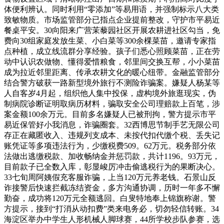
体便利辨认。同时利用“零添加”等易用语，并强制标示八大类
致敏物质。市场监管部分已指点企业提前整改，守护市平易近
餐桌平安。30向阳来广营茉藜园社区开展农耕进社区勾当，免
费向30组家庭发放生菜、小白菜等300余棵菜苗，邀请专家指
点种植，成立线流群分享经验。孩子们悉心照顾菜苗，正在劳
动中认识农做物、懂得爱惜粮食，邻里间交换互帮，小小菜苗
成为拉近邻里距离、传承农耕文化的暖心纽带。金融监管部分
结合警方破获一路新型境外旅行不测险诈骗案。嫌疑人杨某等
人自客岁4月起，组织他人集中投保，虚构境外旅逛现实，伪
制病院诊断证明取病历材料，骗取安全公司理赔款上百笔，涉
案金额100余万元。目前多名嫌疑人已被刑拘，警方提示市平
易近保管好小我消息，诈骗圈套。32西博思节制手艺无限公司
存正在藏匿收入、违规列支成本、未按代扣代缴个税、丢失记
账凭证等多项违法行为，少缴税费509。62万元。税务部分依
法做出逃缴税款、加收畅纳金并惩罚款，共计1196。93万元，
目前款子已全数入库，彰显峻厉冲击偷逃税行为的果断决心。
33七旬周阿姨假充客服诈骗，上当120万元养老钱。石景山反
诈接警后快速拦截冻结资金，多方沟通协调，历时一年多不懈
勤奋，成功将120万元全额逃回。白叟特地奉上锦旗称谢。警
方提示，接到“打消从动扣费”类来电务必，切勿轻信转账。34
海淀区举办中学生人形机械人脚球赛，44所学校步队参赛，选