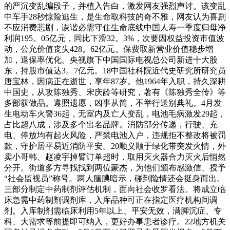
的严沉变乱编段子，并植入告白，激发网友强烈声讨。该变乱
中车手28秒惊险逃生，是生命取科技的奇不雅，网友认为喜剧
不应消费悲剧，诙谐必需守住生命底线中国人寿一季度归母净
利润195。05亿元，同比下滑32。3%，次要因权益投资市值波
动，公允价值丧失428。62亿元。保费取新营业价值稳步增
加，退保率优化。央视旗下中国国际电视总公司新进十大股
东，持股市值达3。7亿元。18中国社科院近代史研究所研究员
唐宝林，因病正在逝世，享年87岁。他1964年入职，持久深耕
中国史，从攻陈独秀、宋庆龄等研究，著有《陈独秀全传》等
多部获做品。遵照遗愿，凶事从简，不举行送别典礼。4月发
生电动车火警36起，无室内及亡人变乱，电池毛病激发29起，
占比超八成，涉及多个出名品牌。消防部分传递，行驶、充
电、停放均有起火风险，严禁电池入户，违规拒不整改将被罚
款，守护居平易近消防平安。20顺义顺于绿化带突发火情，外
卖小哥韩、赵凌宇掉臂订单超时，取用灭火器合力灭火后悄然
分开。街道多方寻找找到两位豪杰，为他们颁布感激信、授予
“社会监视员”称号。两人腼腆暗示，碰到险情还会挺身而出。
三部分制定中药制剂评估机制，面向社会收罗看法。将成立临
床急需中药制剂调剂库，入库品种可正在指定医疗机构间调
剂。入库制剂需临床利用5年以上、平安无效，满脚沉症、专
科、大需求等前提即可纳入，更好办事患者诊疗。22地方机关