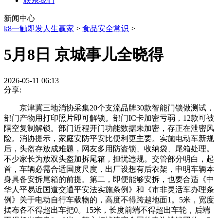
联系我们
新闻中心
k8一触即发人生赢家
>
食品安全常识
>
5月8日 京城事儿全晓得
2026-05-11 06:13
分享:
京津冀三地消协采集20个支流品牌30款智能门锁做测试，
部门产物用打印照片即可解锁。部门IC卡加密亏弱，12款可被
隔空复制解锁。部门近程开门功能数据未加密，存正在泄密风
险。消协提示，家庭安防平安比便利更主要。实施电动车新规
后，头盔存放成难题，网友多用防盗锁、收纳袋、尾箱处理。
不少家长为放双头盔加拆尾箱，担忧违规。交管部分明白，起
首，车辆必需合适国度尺度，出厂设想有后衣架，申明车辆本
身具备安拆尾箱的前提。第二，即便能够安拆，也要合适《中
华人平易近国道交通平安法实施条例》和《市非灵活车办理条
例》关于电动自行车载物的，高度不得跨越地面1。5米，宽度
摆布各不得超出车把0。15米，长度前端不得超出车轮，后端