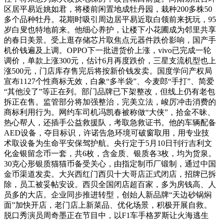
区居平易近姚如君，将楼前闲置地成牡丹园，栽种200多株50
多个品种牡丹。花期时吸引周边居平易近取白领前来抚玩，95
岁白叟也特地前来。他细心养护，让楼下小花圃成为邻里共享
的春日美景。受上逛存储芯片取焦点元器件跌价影响，国产手
机价钱遍及上调。OPPO下一批进货价上涨，vivo已完成一轮
调价，单款上涨300元，估计6月再度跌价，三星支流机型也上
涨500元，门店库存售完后将按新价钱发卖。国度学问产权局
宣布1127个性商标无效，白象“多半袋”、今麦郎“手打”、简爱
“其他没了”等正在列。部门品牌已下架整改，但线上仍有老包
拆正在售。监管部分将加强整治，完美立法，峻厉冲击消费的
商标利用行为。网约车司机冯凯春被称做“大侠”，拾金不昧、
热心帮人，还插手公益救援队，考取急救证书。他的车辆配备
AED设备，夺目标识，许诺告急环境可破窗取用，用专业技
术取设备为生命平安保驾护航。央行定于5月10日刊行吉利文
化金银留念币一套，共6枚，含金质、银质各3枚，均为货泉。
30克心形银质猫猫币备受关心，由指定制币厂锻制，通过中国
金币渠道发卖。大兴西红门西贝十大哥店正式闭店，招牌已拆
除，员工被妥帖安设。西贝全国闭店超百家，多为房钱高、人
员多的大店。企业同步推进转型，创始人新品牌“天边砂锅焖
面”加快开店，老门店上新菜品、优化场景，积极开展自救。
脱口秀演员周奇墨正在节目中，以F1车手格罗斯让火海逃生