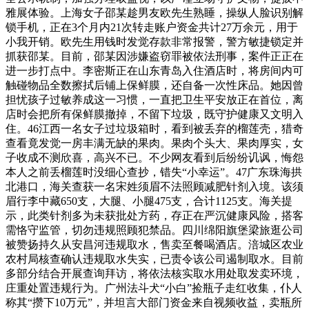
雅展体验。上海女子邵某趁男友欧先生熟睡，操纵人脸识别解
锁手机，正在3个月内21次转走账户资金共计27万余元，用于
小我开销。欧先生用钱时发觉存款非常报警，警方敏捷锁定并
抓获邵某。目前，邵某因涉嫌盗窃罪被依法刑事，案件正正在
进一步打点中。李密斯正在山东青岛入住酒店时，将房间内可
触碰物品全数擦拭后铺上保鲜膜，还自备一次性床品。她因曾
担忧孩子过敏养成这一习惯，一直把卫生平安放正在首位，离
店时会把所有保鲜膜撤掉，不留下垃圾，既守护健康又文明入
住。46江西一名女子过垃圾箱时，看到被丢弃的榴莲壳，猎奇
查看竟发觉一房丰满无缺的果肉。果肉个头大、果肉厚实，女
子收成不测欣喜，高兴不已。不少网友看到后纷纷讥讽，悔怨
本人之前丢榴莲时没细心查抄，错失“小幸运”。47广东珠海拱
北港口，海关查获一名宋姓须眉不法照顾减肥针剂入境。该须
眉行李中藏650支，大腿、小腿475支，合计1125支。海关提
示，此类针剂多为未获批处方药，存正在严沉健康风险，搭客
需恪守监管，切勿违规照顾犯禁品。四川绵阳旗堡梁旅逛公司
被赞扬持久从安昌河违规取水，售卖至餐喝酒店。涪城区农业
农村局核查确认违规取水失实，已责令该公司遏制取水。目前
多部分结合开展查询拜访，将依法核实取水用处取发卖环境，
庄重处置违规行为。广州法斗犬“小白”捡瓶子走红收集，仆人
称其“攒下10万元”，并坦言大部门资金来自视频收益，卖瓶所