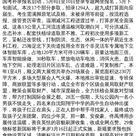
国考补录报名启动，5月8日至10日登录专题网坐报名，5月下
旬面试。本次17个部分参取，招录1294人，超九成打算面向应
届生。考生需满脚原笔试及格、未被录用等前提，按流程选
报、接管资历审查。温潮减河工程进渡过半，打算岁尾全面落
成。这条13公里人工河流连通温榆河取潮白河，可分洪减压、
生态补水，配套扶植绿道取景不雅。工程初次使用多项新工
艺，妥帖迁改管线，打制防洪、生态、休闲一体的平易近生水
利工程。25海淀北下关街道投用全市首个非灵活车专属地下立
体智能车库，占地120平方米可停120辆车，容量达地面三倍。
车库智能操做、30秒取车，禁放电动车电池，消弭火患。盘活
地下空间，处理老旧片区泊车乱、占道难题，可复制推广。本
年1至4月，顺义两大展馆共举办29场展会，展览面积达230万
平方米，多场大型展会人气火爆。本地推出审批提速、专班保
障、商旅联盟等多项行动，成立全市首个区级会展局取财产联
盟，鞭策会展取财产、城市深度融合，全力扶植会展敌对型城
市，帮力打制国际会展之都。28五一假期，天坛公园内一名小
男孩不慎走失，四名来自沈阳翔宇中学的高中生自动伸出援
手，将孩子扛正在肩头，正在人群中帮手寻找家人，最终成功
取孩子父亲团聚。四位少年昊、郑一麟、安俊豪、佟禹博用步
履传送温暖，善良英怯的容貌刷屏收集，收成全网点赞。29食
物标签新国标将于来岁3月16日起正式实施，新规要求预包拆
食物设置区域，清晰标注出产日期和保质期，利用高对比度字