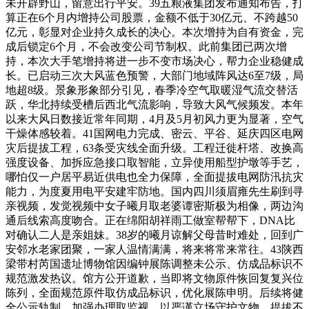
未开辟野山，留意出行平安。39五粮液集团发布通知布告，打
算正在6个月内增持公司股票，金额不低于30亿元、不跨越50
亿元，彰显对企业持久成长的决心。本次增持为自有资金，完
成后锁定6个月，不会改变公司节制权。此前集团已两次增
持，本次大手笔增持将进一步不变市场决心，帮力企业稳健成
长。已启动三次大风蓝色预警，大部门地域阵风达6至7级，局
地超8级。景象形象部分引见，春季冷空气取暖湿气流交替活
跃，华北持续受槽后西北气流影响，导致大风气候频发。本年
以来大风日数接近常年同期，4月及5月初风力更为显著，空气
干燥体感较着。41国网电力完成、密云、平谷、延庆四区电网
灾后提拔工程，63条受灾线全面升级。工程迁徙杆塔、改换高
强度设备、加拆应急接口取智能，立异使用船型护墩等手艺，
哪怕仅一户居平易近供电也全力保障，全面提拔电网防汛抗灾
能力，为度夏用电平安建牢防地。国内四川须眉雍先生刷到寻
亲视频，发觉视频中女子曦月取老婆谭密斯极为相像，两边沟
通后线索高度吻合。正在绵阳胡祥雨工做室帮帮下，DNA比
对确认二人是亲姐妹。38岁的曦月谅解父母昔时难处，回到广
安邻水老家团聚，一家人温情满满，将来将常来常往。43陕西
梁带村芮国遗址博物馆因编钟展陈调整未公示、仿成品标识不
规范激发热议。馆方公开道歉，当即将文物原件恢回复复兴位
陈列，全面规范原件取仿成品标识，优化展陈申明。后续将健
全公示轨制，加强办理取监视，以严谨立场守护文物，提拔不