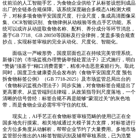
仗前沿的人工智能手艺，为食物企业供给了从标签设想到成品
出厂的全链条合规保障。该系统深度融合多模态AI检测大模
子，对标多项食物平安国度尺度、行业尺度，集成高清图像采
集、OCR智能识别、食物律例从动核验等焦点手艺功能。系
统可以或许从动提取食物名称、配料、养分成分等环节消息，
基于GB 7718、GB 28050等国标及行业律例，笼盖多项合规查
抄点，实现标签审核的完全从动化、尺度化、智能化。
面临这一严峻形势，国度层面也正在持续完美管理系统。
新修订的《市场监视办理赞扬举报处置法子》正式施行，明白
“赞扬”须基于“糊口消费需要”，精准冲击恶意索赔行为。取此
同时，国度卫生健康委员会发布的《食物平安国度尺度 预包
拆食物标签公例》（GB 7718-2025）及市场监管总局出台的
《食物标识监视办理法子》同步实施，对食物标签合规提出了
更高要求。从监管端到法律端，从政策指导到尺度落地，一个
清晰的信号曾经：标签合规不再是能够“蒙混过关”的灰色地
带，而是食物企业必需牢牢守住的红线。
现实上，AI手艺正在食物标签审核范畴的使用已正在全
国多地先行摸索。相关地域通过大模子算力支撑，对标签进行
全方位多角度从动解析，帮帮企业节约了大量费用。多地市场
监管部分推出的AI标签智能识别及辅帮审核系统，已为浩繁