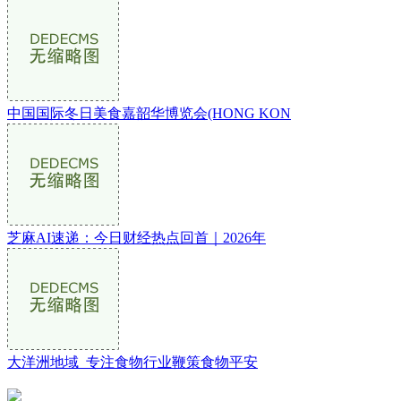
中国国际冬日美食嘉韶华博览会(HONG KON
芝麻AI速递：今日财经热点回首｜2026年
大洋洲地域_专注食物行业鞭策食物平安