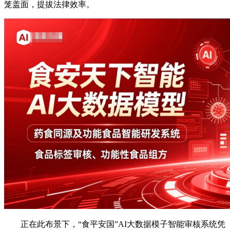
笼盖面，提拔法律效率。
正在此布景下，“食平安国”AI大数据模子智能审核系统凭