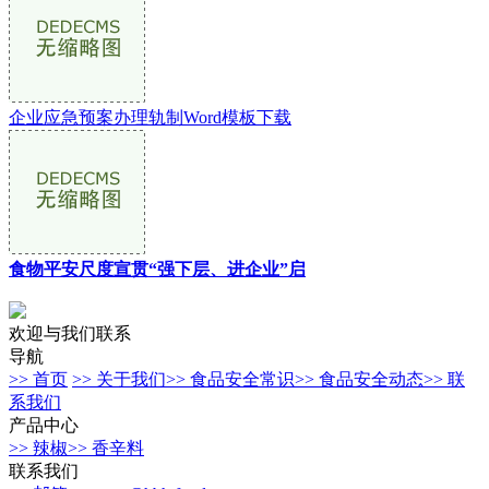
企业应急预案办理轨制Word模板下载
食物平安尺度宣贯“强下层、进企业”启
欢迎与我们联系
导航
>> 首页
>> 关于我们
>> 食品安全常识
>> 食品安全动态
>> 联
系我们
产品中心
>> 辣椒
>> 香辛料
联系我们