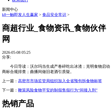
联系我们
新闻中心
k8一触即发人生赢家
>
食品安全常识
>
商超行业_食物资讯_食物伙伴
网
2026-05-08 05:25
分享:
今日导读：沃尔玛当生成产卷碎吃出冰渣；克明食物启动
商标合规排查；曲播间做旧老酒引质疑。
上一篇：
高密市市场监管局组织加入全省预包拆食物标签
下一篇：
鞭策风险食物平安的制假售假行为“间接入刑”
热销产品